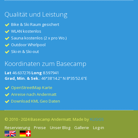
Qualität und Leistung
Bike & Ski Raum gesichert
WLAN kostenlos
Sauna kostenlos (2 x pro Wo.)
Outdoor Whirlpool
Ski-in & Ski-out
Koordinaten zum Basecamp
Lat
46.637276
Long
8.597941
Grad, Min. & Sek.
: 46°38'14.2" N 8°35'52.6"E
OpenStreetMap Karte
Anreise nach Andermatt
Download KML Geo Daten
© 2010 - 2024 Basecamp Andermatt. Made by
KLIGGS
Reservierung
Preise
Unser Blog
Gallerie
Log-in